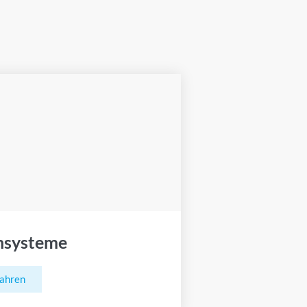
hsysteme
fahren