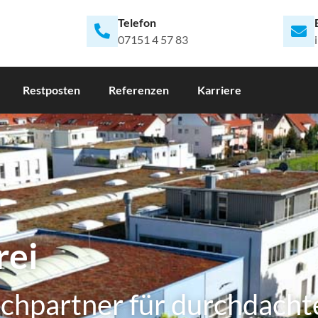
Telefon
07151 4 57 83
Restposten
Referenzen
Karriere
rei
chpartner für durchdacht