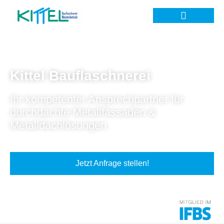
Kittel Bauflaschnerei
Ihr kompetenter Ansprechpartner für
durchdachte Metallfassaden &
Metalldachlösungen.
Jetzt Anfrage stellen!