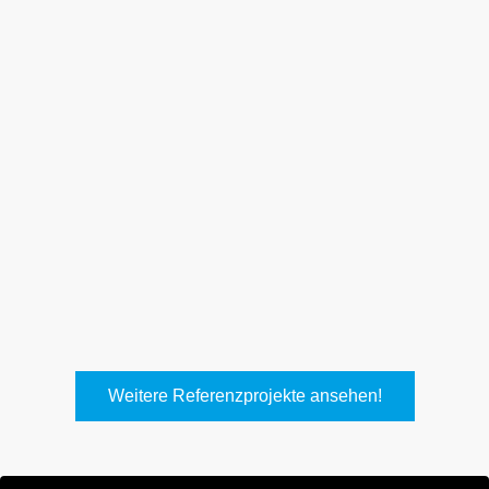
Weith, Neuhausen
Keller Lufttechnik, Kirchheim
T.
Weitere Referenzprojekte ansehen!