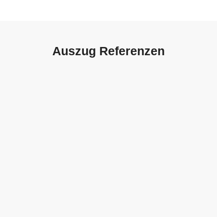
Auszug Referenzen
Autohaus Sorg, Schwäbisch
Gmünd