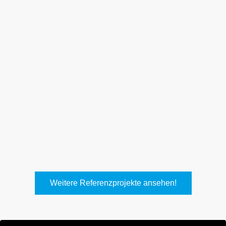
Weith, Neuhausen
Keller Lufttechnik, Kirchheim
T.
Weitere Referenzprojekte ansehen!