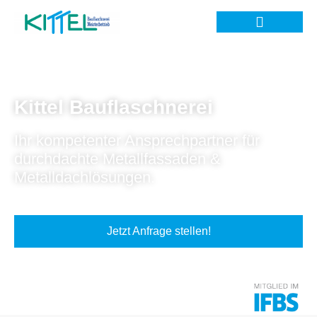
Kittel Bauflaschnerei
Ihr kompetenter Ansprechpartner für
durchdachte Metallfassaden &
Metalldachlösungen.
Jetzt Anfrage stellen!