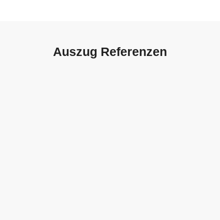
Auszug Referenzen
Autohaus Sorg, Schwäbisch
Gmünd