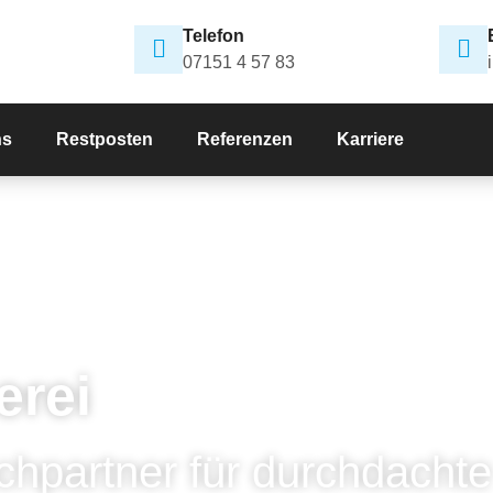
Telefon
07151 4 57 83
ns
Restposten
Referenzen
Karriere
erei
chpartner für durchdachte