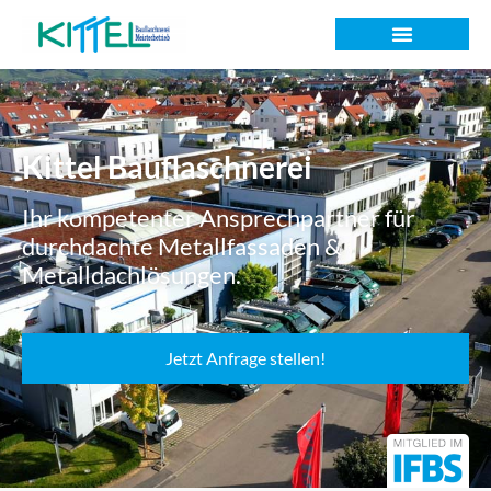
Kittel Bauflaschnerei
Ihr kompetenter Ansprechpartner für
durchdachte Metallfassaden &
Metalldachlösungen.
Jetzt Anfrage stellen!