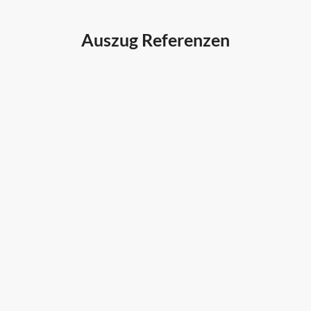
Auszug Referenzen
Autohaus Sorg, Schwäbisch
Gmünd
Weith, Neuhausen