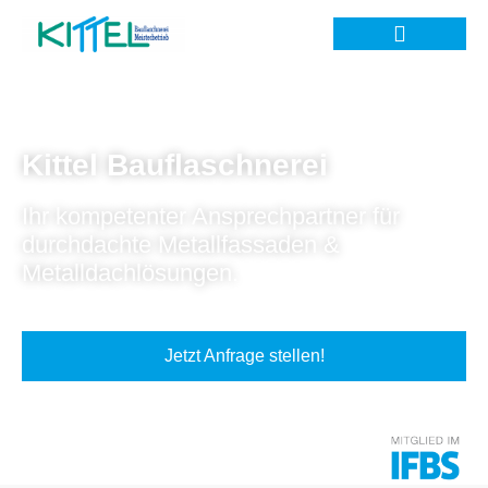
Kittel Bauflaschnerei
Ihr kompetenter Ansprechpartner für
durchdachte Metallfassaden &
Metalldachlösungen.
Jetzt Anfrage stellen!