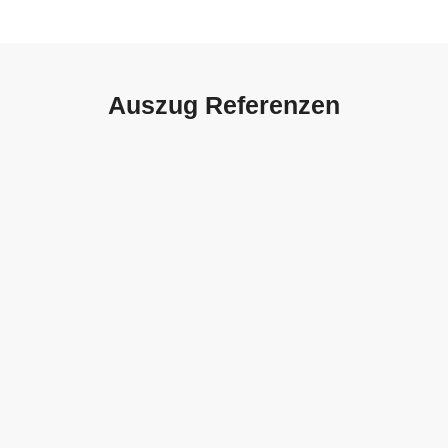
Auszug Referenzen
Autohaus Sorg, Schwäbisch
Gmünd