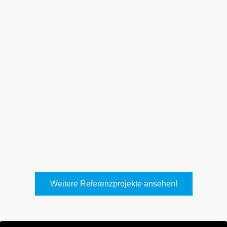
Weith, Neuhausen
Keller Lufttechnik, Kirchheim
T.
Weitere Referenzprojekte ansehen!