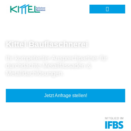
Kittel Bauflaschnerei
Ihr kompetenter Ansprechpartner für
durchdachte Metallfassaden &
Metalldachlösungen.
Jetzt Anfrage stellen!