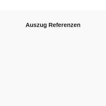
Auszug Referenzen
Autohaus Sorg, Schwäbisch
Gmünd