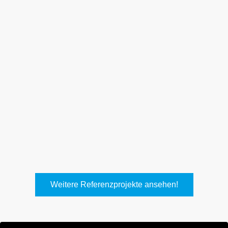
Weith, Neuhausen
Keller Lufttechnik, Kirchheim
T.
Weitere Referenzprojekte ansehen!