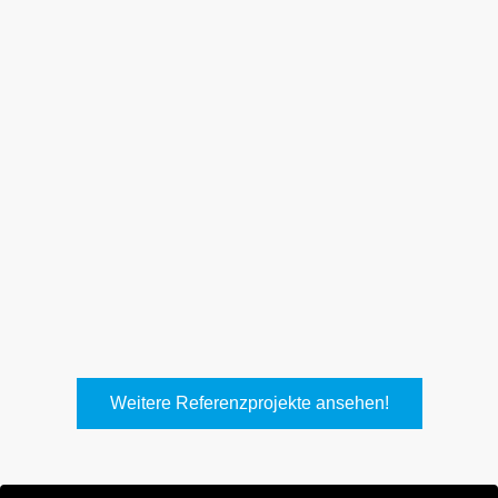
Weith, Neuhausen
Keller Lufttechnik, Kirchheim
T.
Weitere Referenzprojekte ansehen!