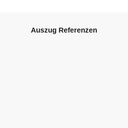
Auszug Referenzen
Autohaus Sorg, Schwäbisch
Gmünd