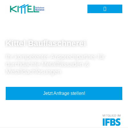
Kittel Bauflaschnerei
Ihr kompetenter Ansprechpartner für
durchdachte Metallfassaden &
Metalldachlösungen.
Jetzt Anfrage stellen!