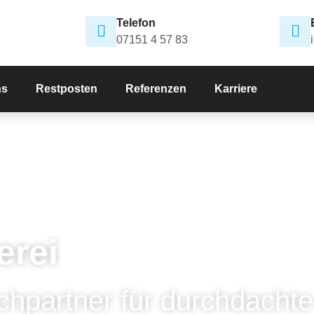
Telefon
07151 4 57 83
ns
Restposten
Referenzen
Karriere
erei
chpartner für durchdachte