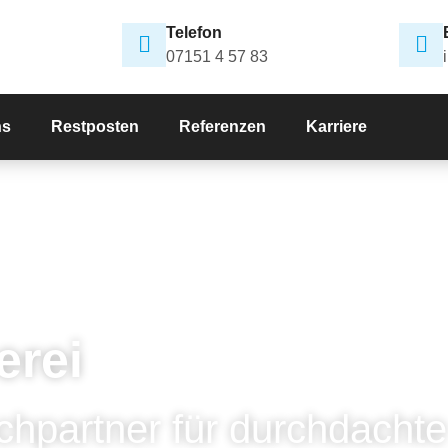
Telefon
07151 4 57 83
ns
Restposten
Referenzen
Karriere
erei
chpartner für durchdachte