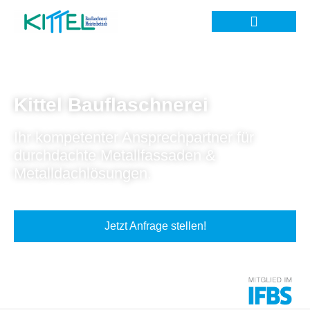
Kittel Bauflaschnerei
Ihr kompetenter Ansprechpartner für
durchdachte Metallfassaden &
Metalldachlösungen.
Jetzt Anfrage stellen!