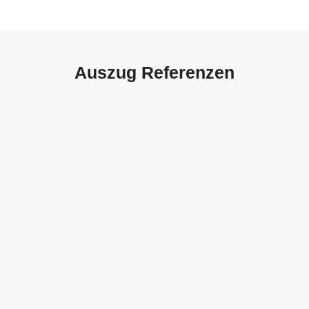
Auszug Referenzen
Autohaus Sorg, Schwäbisch
Gmünd