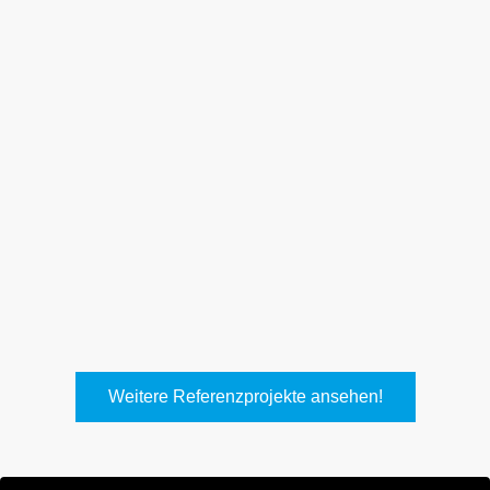
Weith, Neuhausen
Keller Lufttechnik, Kirchheim
T.
Weitere Referenzprojekte ansehen!