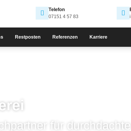
Telefon
07151 4 57 83
ns
Restposten
Referenzen
Karriere
erei
chpartner für durchdachte