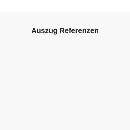
Auszug Referenzen
Autohaus Sorg, Schwäbisch
Gmünd