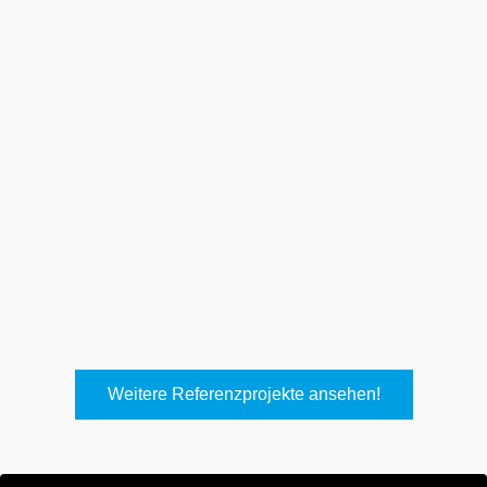
Weith, Neuhausen
Keller Lufttechnik, Kirchheim
T.
Weitere Referenzprojekte ansehen!