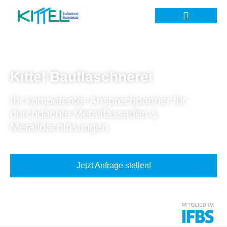
Kittel Bauflaschnerei
Ihr kompetenter Ansprechpartner für
durchdachte Metallfassaden &
Metalldachlösungen.
Jetzt Anfrage stellen!