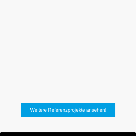
Weith, Neuhausen
Keller Lufttechnik, Kirchheim
T.
Weitere Referenzprojekte ansehen!