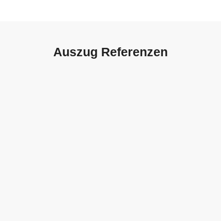
Auszug Referenzen
Autohaus Sorg, Schwäbisch
Gmünd