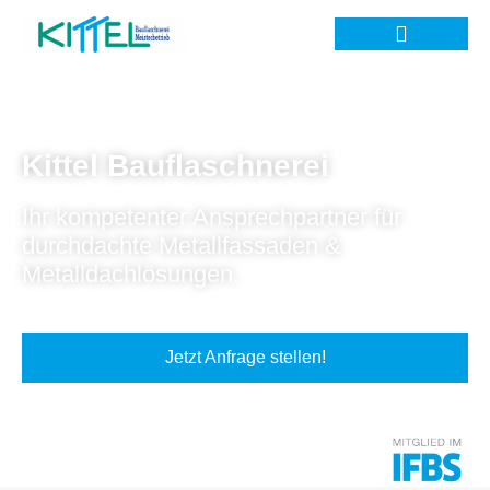
Kittel Bauflaschnerei
Ihr kompetenter Ansprechpartner für
durchdachte Metallfassaden &
Metalldachlösungen.
Jetzt Anfrage stellen!