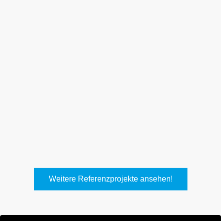
Weith, Neuhausen
Keller Lufttechnik, Kirchheim
T.
Weitere Referenzprojekte ansehen!