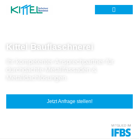
Kittel Bauflaschnerei
Ihr kompetenter Ansprechpartner für
durchdachte Metallfassaden &
Metalldachlösungen.
Jetzt Anfrage stellen!