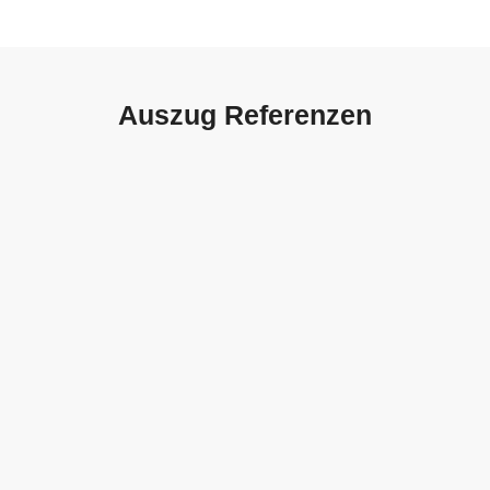
Auszug Referenzen
Autohaus Sorg, Schwäbisch
Gmünd