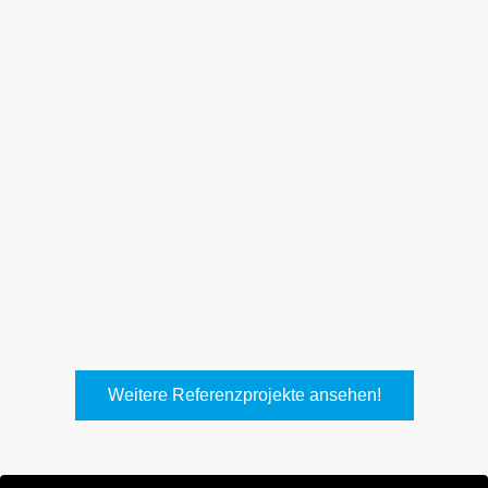
Weith, Neuhausen
Keller Lufttechnik, Kirchheim
T.
Weitere Referenzprojekte ansehen!