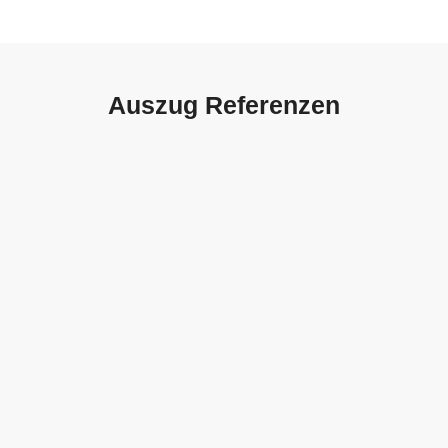
Auszug Referenzen
Autohaus Sorg, Schwäbisch
Gmünd