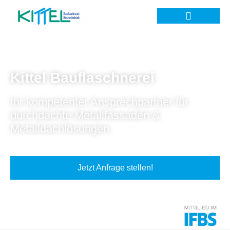
Kittel Bauflaschnerei
Ihr kompetenter Ansprechpartner für
durchdachte Metallfassaden &
Metalldachlösungen.
Jetzt Anfrage stellen!