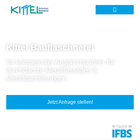
Kittel Bauflaschnerei
Ihr kompetenter Ansprechpartner für
durchdachte Metallfassaden &
Metalldachlösungen.
Jetzt Anfrage stellen!