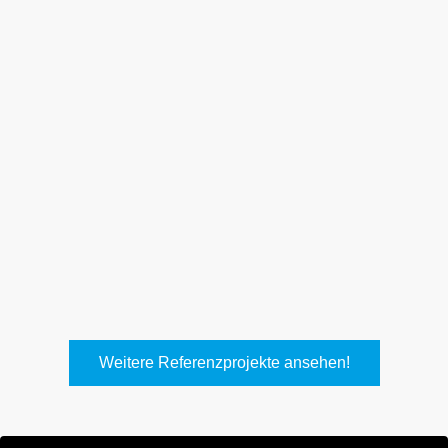
Weith, Neuhausen
Keller Lufttechnik, Kirchheim
T.
Weitere Referenzprojekte ansehen!