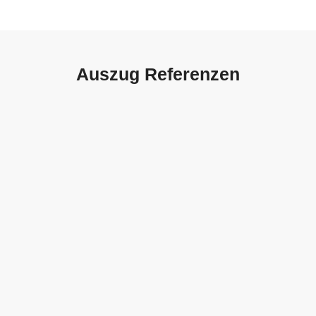
Auszug Referenzen
Autohaus Sorg, Schwäbisch
Gmünd