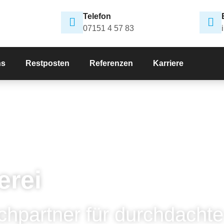
Telefon
07151 4 57 83
ns
Restposten
Referenzen
Karriere
erei
chpartner für durchdachte