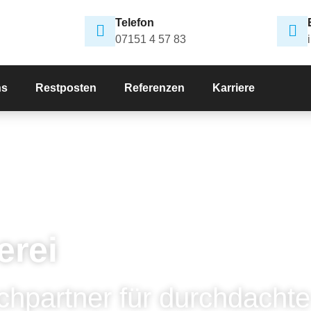
Telefon
07151 4 57 83
ns
Restposten
Referenzen
Karriere
erei
chpartner für durchdachte