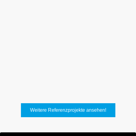
Weith, Neuhausen
Keller Lufttechnik, Kirchheim
T.
Weitere Referenzprojekte ansehen!