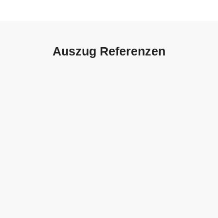
Auszug Referenzen
Autohaus Sorg, Schwäbisch
Gmünd