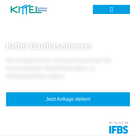
Kittel Bauflaschnerei
Ihr kompetenter Ansprechpartner für
durchdachte Metallfassaden &
Metalldachlösungen.
Jetzt Anfrage stellen!