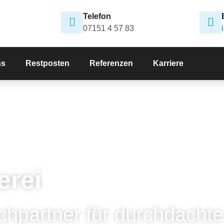
Telefon
07151 4 57 83
ns
Restposten
Referenzen
Karriere
erei
chpartner für durchdachte