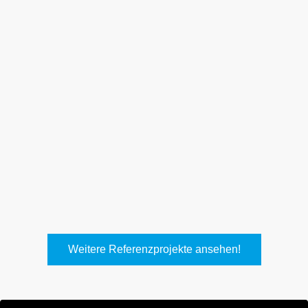
Weith, Neuhausen
Keller Lufttechnik, Kirchheim
T.
Weitere Referenzprojekte ansehen!