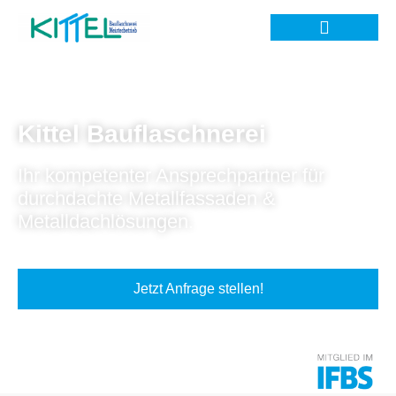
Kittel Bauflaschnerei
Ihr kompetenter Ansprechpartner für
durchdachte Metallfassaden &
Metalldachlösungen.
Jetzt Anfrage stellen!