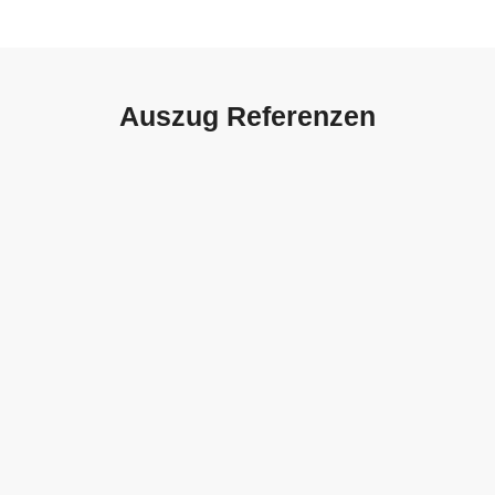
Auszug Referenzen
Autohaus Sorg, Schwäbisch
Gmünd