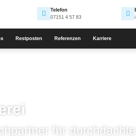
Telefon
07151 4 57 83
ns
Restposten
Referenzen
Karriere
erei
chpartner für durchdachte