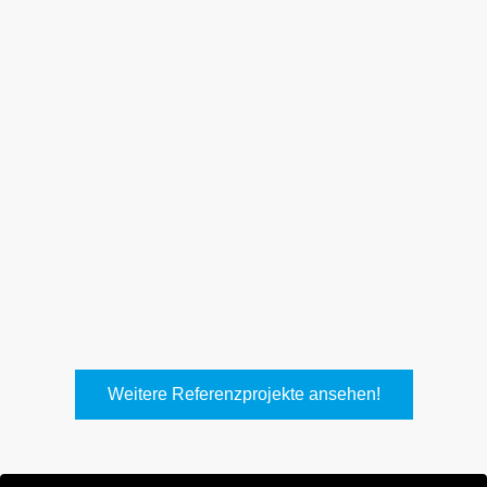
Weith, Neuhausen
Keller Lufttechnik, Kirchheim
T.
Weitere Referenzprojekte ansehen!