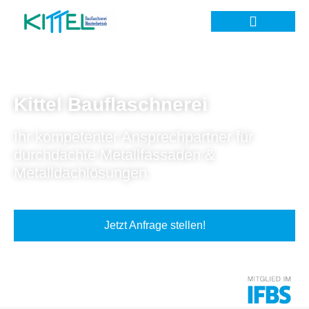
Kittel Bauflaschnerei
Ihr kompetenter Ansprechpartner für
durchdachte Metallfassaden &
Metalldachlösungen.
Jetzt Anfrage stellen!