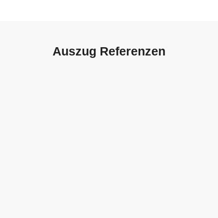
Auszug Referenzen
Autohaus Sorg, Schwäbisch
Gmünd