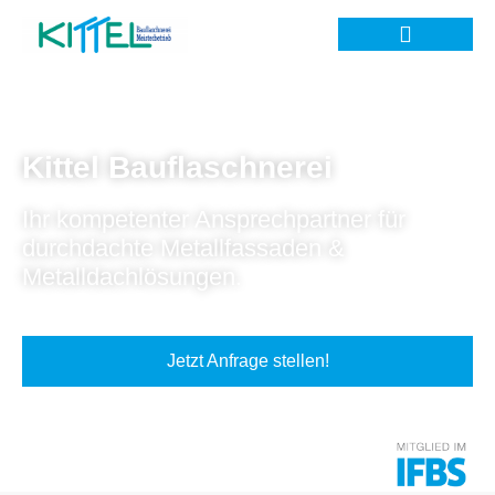
Kittel Bauflaschnerei
Ihr kompetenter Ansprechpartner für
durchdachte Metallfassaden &
Metalldachlösungen.
Jetzt Anfrage stellen!