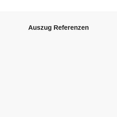
Auszug Referenzen
Autohaus Sorg, Schwäbisch
Gmünd