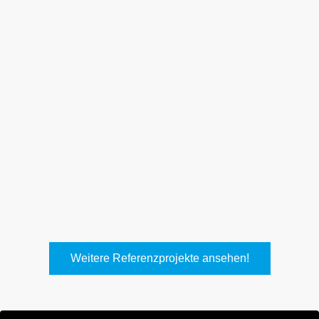
Weith, Neuhausen
Keller Lufttechnik, Kirchheim
T.
Weitere Referenzprojekte ansehen!