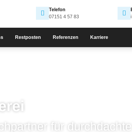
Telefon
07151 4 57 83
ns
Restposten
Referenzen
Karriere
erei
chpartner für durchdachte