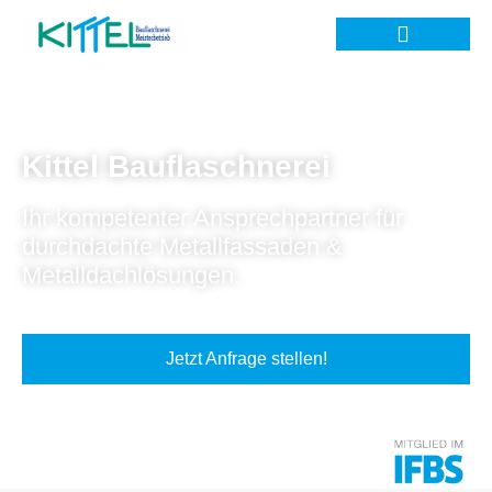
Kittel Bauflaschnerei
Ihr kompetenter Ansprechpartner für
durchdachte Metallfassaden &
Metalldachlösungen.
Jetzt Anfrage stellen!