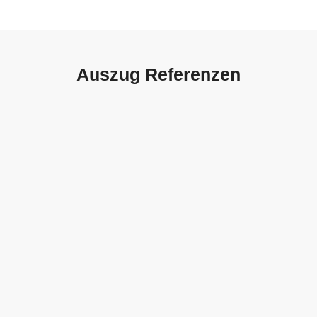
Auszug Referenzen
Autohaus Sorg, Schwäbisch
Gmünd