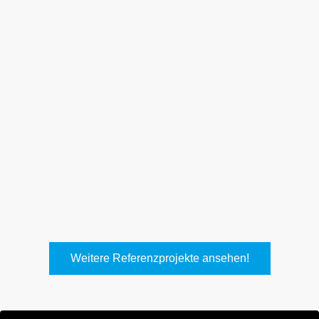
Weith, Neuhausen
Keller Lufttechnik, Kirchheim
T.
Weitere Referenzprojekte ansehen!