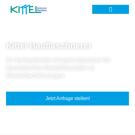
Kittel Bauflaschnerei
Ihr kompetenter Ansprechpartner für
durchdachte Metallfassaden &
Metalldachlösungen.
Jetzt Anfrage stellen!