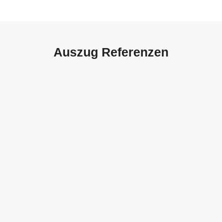
Auszug Referenzen
Autohaus Sorg, Schwäbisch
Gmünd