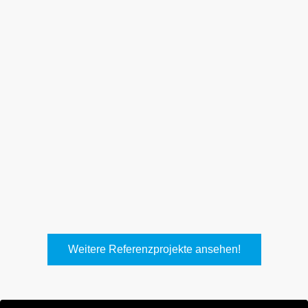
Weith, Neuhausen
Keller Lufttechnik, Kirchheim
T.
Weitere Referenzprojekte ansehen!