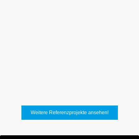
Weith, Neuhausen
Keller Lufttechnik, Kirchheim
T.
Weitere Referenzprojekte ansehen!