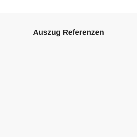
Auszug Referenzen
Autohaus Sorg, Schwäbisch
Gmünd