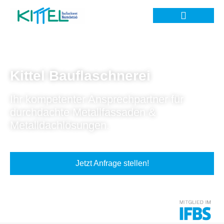
Kittel Bauflaschnerei
Ihr kompetenter Ansprechpartner für
durchdachte Metallfassaden &
Metalldachlösungen.
Jetzt Anfrage stellen!