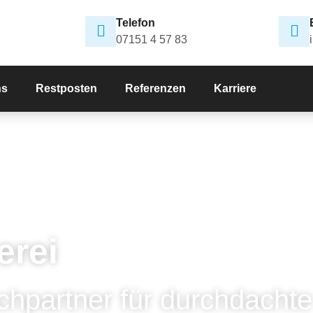
Telefon
07151 4 57 83
ns
Restposten
Referenzen
Karriere
erei
chpartner für durchdachte