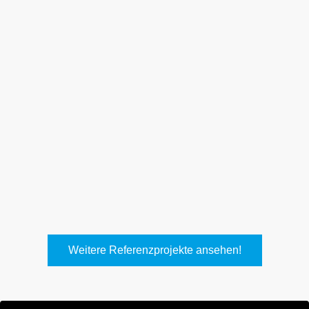
Weith, Neuhausen
Keller Lufttechnik, Kirchheim
T.
Weitere Referenzprojekte ansehen!