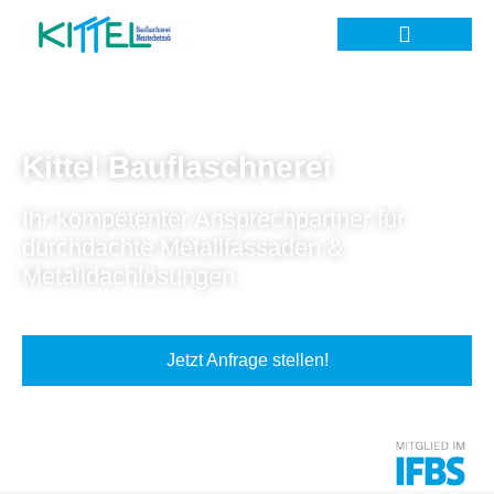
Kittel Bauflaschnerei
Ihr kompetenter Ansprechpartner für
durchdachte Metallfassaden &
Metalldachlösungen.
Jetzt Anfrage stellen!