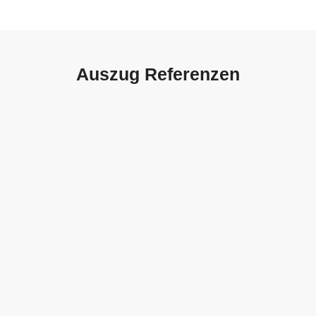
Auszug Referenzen
Autohaus Sorg, Schwäbisch
Gmünd