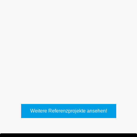
Weith, Neuhausen
Keller Lufttechnik, Kirchheim
T.
Weitere Referenzprojekte ansehen!