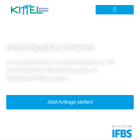
Kittel Bauflaschnerei
Ihr kompetenter Ansprechpartner für
durchdachte Metallfassaden &
Metalldachlösungen.
Jetzt Anfrage stellen!