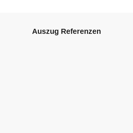
Auszug Referenzen
Autohaus Sorg, Schwäbisch
Gmünd