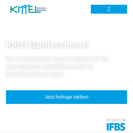
Kittel Bauflaschnerei
Ihr kompetenter Ansprechpartner für
durchdachte Metallfassaden &
Metalldachlösungen.
Jetzt Anfrage stellen!