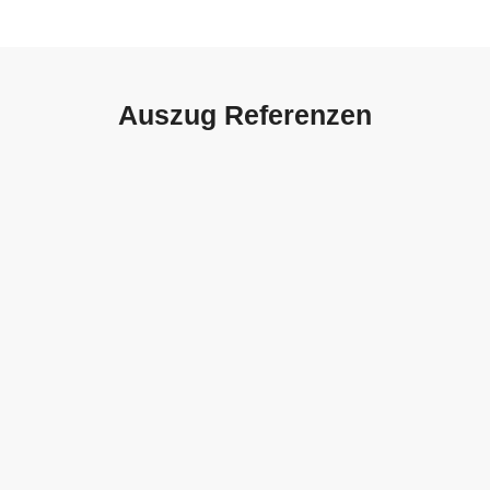
Auszug Referenzen
Autohaus Sorg, Schwäbisch
Gmünd