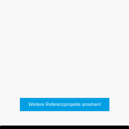
Weith, Neuhausen
Keller Lufttechnik, Kirchheim
T.
Weitere Referenzprojekte ansehen!