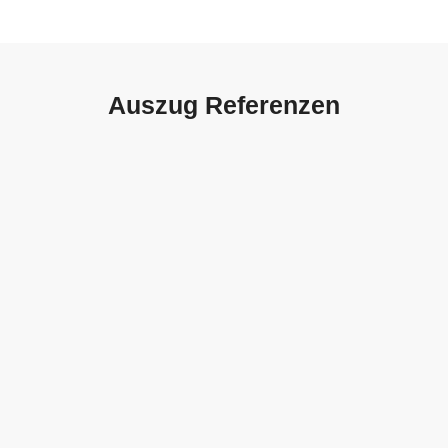
Auszug Referenzen
Autohaus Sorg, Schwäbisch
Gmünd