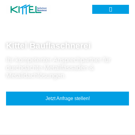
Kittel Bauflaschnerei
Ihr kompetenter Ansprechpartner für
durchdachte Metallfassaden &
Metalldachlösungen.
Jetzt Anfrage stellen!