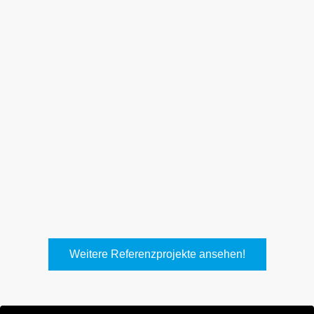
Weith, Neuhausen
Keller Lufttechnik, Kirchheim
T.
Weitere Referenzprojekte ansehen!