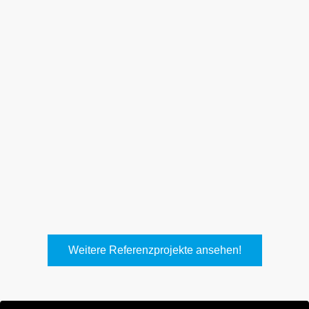
Weith, Neuhausen
Keller Lufttechnik, Kirchheim
T.
Weitere Referenzprojekte ansehen!