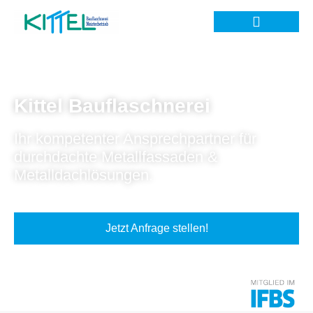
Kittel Bauflaschnerei
Ihr kompetenter Ansprechpartner für
durchdachte Metallfassaden &
Metalldachlösungen.
Jetzt Anfrage stellen!