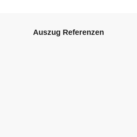
Auszug Referenzen
Autohaus Sorg, Schwäbisch
Gmünd