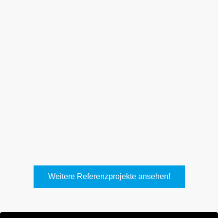
Weith, Neuhausen
Keller Lufttechnik, Kirchheim
T.
Weitere Referenzprojekte ansehen!