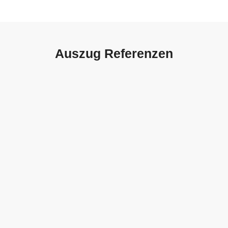
Auszug Referenzen
Autohaus Sorg, Schwäbisch
Gmünd