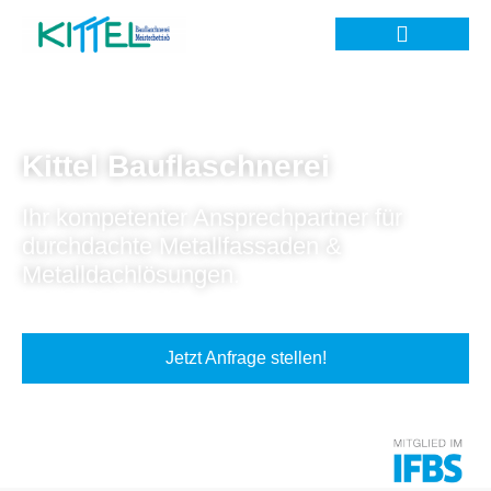
Kittel Bauflaschnerei
Ihr kompetenter Ansprechpartner für
durchdachte Metallfassaden &
Metalldachlösungen.
Jetzt Anfrage stellen!