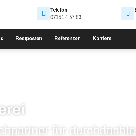
Telefon
07151 4 57 83
ns
Restposten
Referenzen
Karriere
erei
chpartner für durchdachte