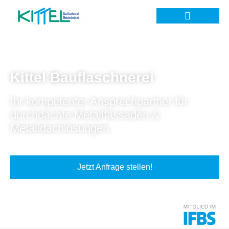
Kittel Bauflaschnerei
Ihr kompetenter Ansprechpartner für
durchdachte Metallfassaden &
Metalldachlösungen.
Jetzt Anfrage stellen!