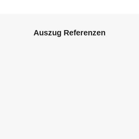
Auszug Referenzen
Autohaus Sorg, Schwäbisch
Gmünd