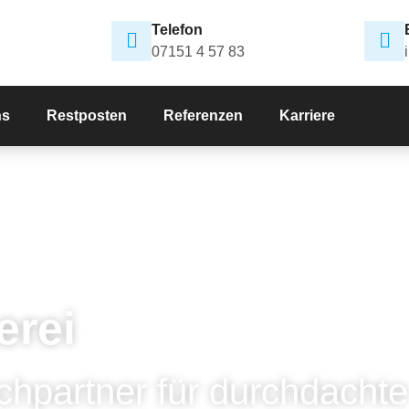
Telefon
07151 4 57 83
ns
Restposten
Referenzen
Karriere
erei
chpartner für durchdachte