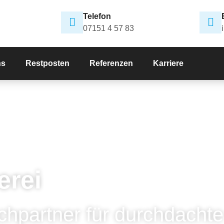
Telefon
07151 4 57 83
ns
Restposten
Referenzen
Karriere
erei
chpartner für durchdachte