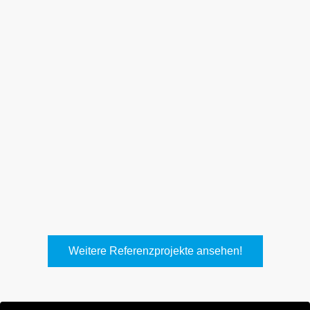
Weith, Neuhausen
Keller Lufttechnik, Kirchheim
T.
Weitere Referenzprojekte ansehen!