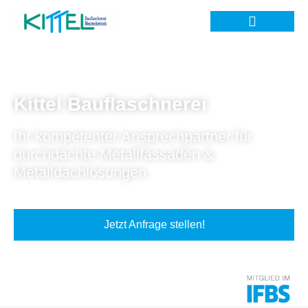
Kittel Bauflaschnerei
Ihr kompetenter Ansprechpartner für
durchdachte Metallfassaden &
Metalldachlösungen.
Jetzt Anfrage stellen!