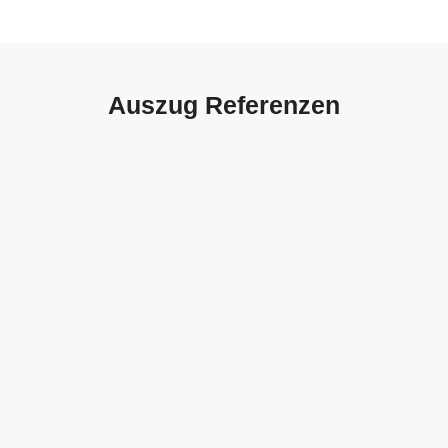
Auszug Referenzen
Autohaus Sorg, Schwäbisch
Gmünd