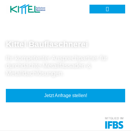
Kittel Bauflaschnerei
Ihr kompetenter Ansprechpartner für
durchdachte Metallfassaden &
Metalldachlösungen.
Jetzt Anfrage stellen!