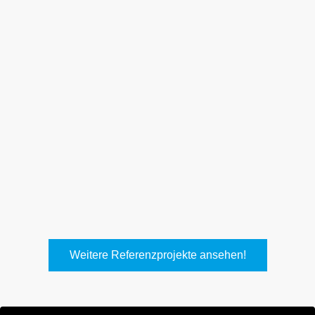
Weith, Neuhausen
Keller Lufttechnik, Kirchheim
T.
Weitere Referenzprojekte ansehen!