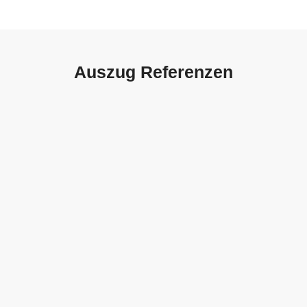
Auszug Referenzen
Autohaus Sorg, Schwäbisch
Gmünd