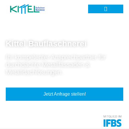
Kittel Bauflaschnerei
Ihr kompetenter Ansprechpartner für
durchdachte Metallfassaden &
Metalldachlösungen.
Jetzt Anfrage stellen!