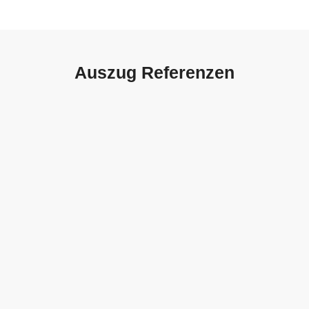
Auszug Referenzen
Autohaus Sorg, Schwäbisch
Gmünd