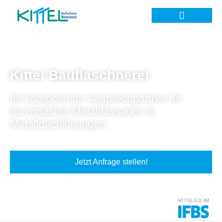
Kittel Bauflaschnerei
Ihr kompetenter Ansprechpartner für
durchdachte Metallfassaden &
Metalldachlösungen.
Jetzt Anfrage stellen!