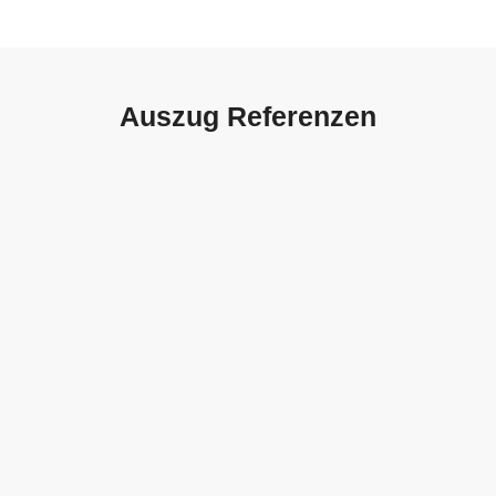
Auszug Referenzen
Autohaus Sorg, Schwäbisch
Gmünd