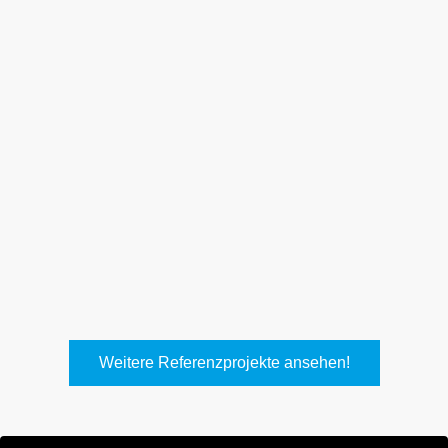
Weith, Neuhausen
Keller Lufttechnik, Kirchheim
T.
Weitere Referenzprojekte ansehen!