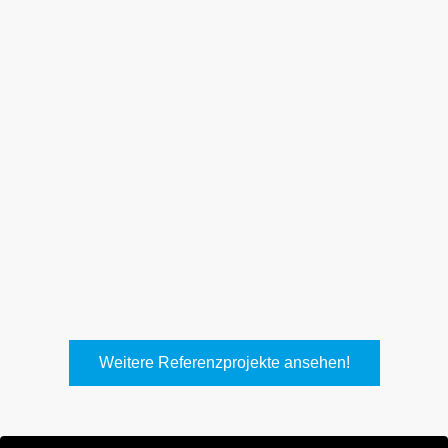
Weith, Neuhausen
Keller Lufttechnik, Kirchheim
T.
Weitere Referenzprojekte ansehen!