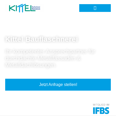
Kittel Bauflaschnerei
Ihr kompetenter Ansprechpartner für
durchdachte Metallfassaden &
Metalldachlösungen.
Jetzt Anfrage stellen!