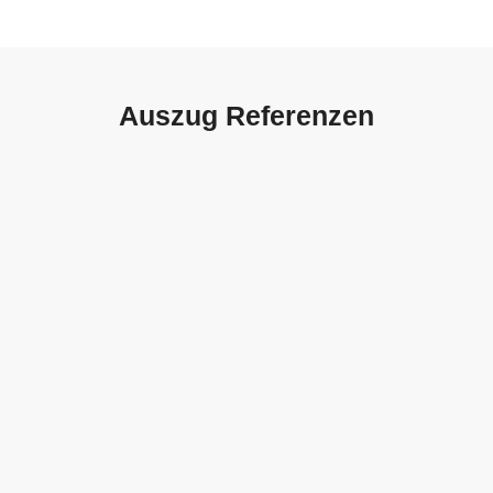
Auszug Referenzen
Autohaus Sorg, Schwäbisch
Gmünd