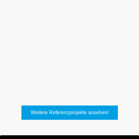
Weith, Neuhausen
Keller Lufttechnik, Kirchheim
T.
Weitere Referenzprojekte ansehen!