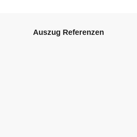
Auszug Referenzen
Autohaus Sorg, Schwäbisch
Gmünd