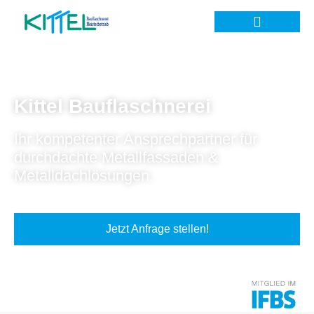
Kittel Bauflaschnerei
Ihr kompetenter Ansprechpartner für
durchdachte Metallfassaden &
Metalldachlösungen.
Jetzt Anfrage stellen!