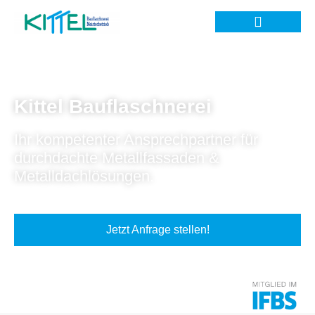
Kittel Bauflaschnerei
Ihr kompetenter Ansprechpartner für
durchdachte Metallfassaden &
Metalldachlösungen.
Jetzt Anfrage stellen!