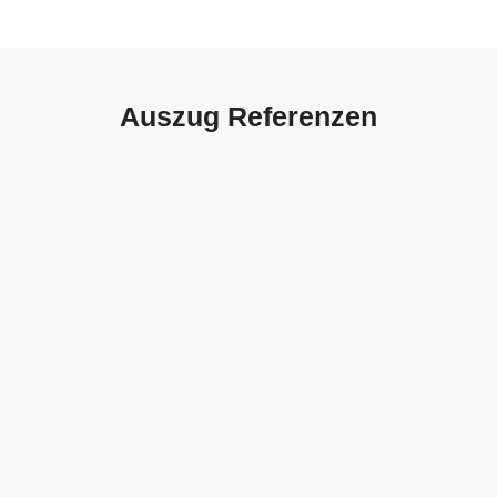
Auszug Referenzen
Autohaus Sorg, Schwäbisch
Gmünd