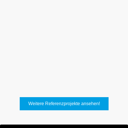
Weith, Neuhausen
Keller Lufttechnik, Kirchheim
T.
Weitere Referenzprojekte ansehen!