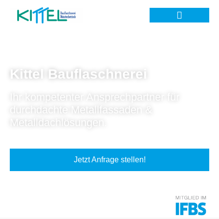
Kittel Bauflaschnerei
Ihr kompetenter Ansprechpartner für
durchdachte Metallfassaden &
Metalldachlösungen.
Jetzt Anfrage stellen!