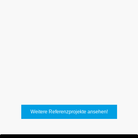
Weith, Neuhausen
Keller Lufttechnik, Kirchheim
T.
Weitere Referenzprojekte ansehen!