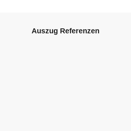
Auszug Referenzen
Autohaus Sorg, Schwäbisch
Gmünd