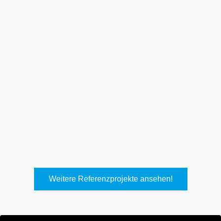
Weith, Neuhausen
Keller Lufttechnik, Kirchheim
T.
Weitere Referenzprojekte ansehen!