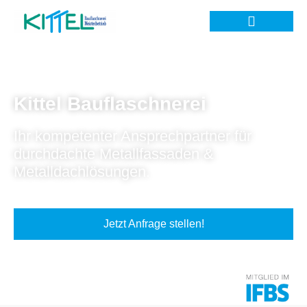
Kittel Bauflaschnerei
Ihr kompetenter Ansprechpartner für
durchdachte Metallfassaden &
Metalldachlösungen.
Jetzt Anfrage stellen!