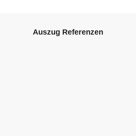
Auszug Referenzen
Autohaus Sorg, Schwäbisch
Gmünd