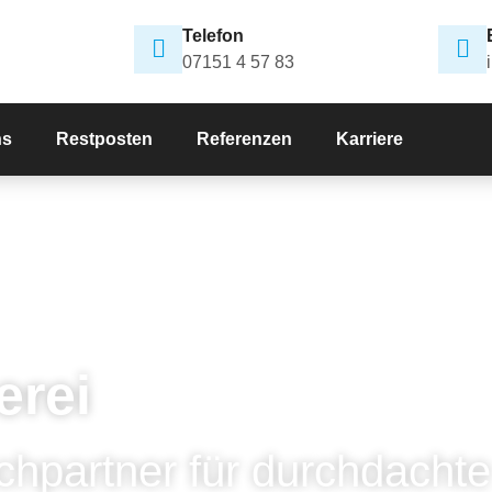
Telefon
07151 4 57 83
ns
Restposten
Referenzen
Karriere
erei
chpartner für durchdachte